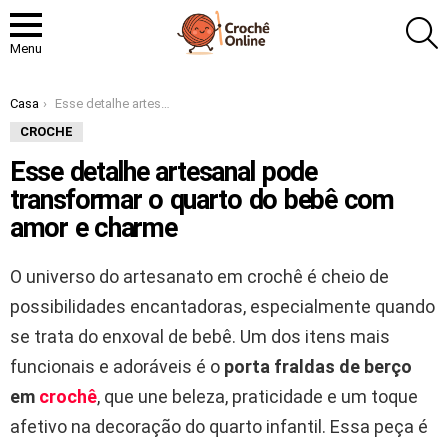
P
Menu
Você está aqui:
Casa
Esse detalhe artesanal pode transformar o quarto do bebê com amor e charme
CROCHE
Esse detalhe artesanal pode
transformar o quarto do bebê com
amor e charme
O universo do artesanato em crochê é cheio de
possibilidades encantadoras, especialmente quando
se trata do enxoval de bebê. Um dos itens mais
funcionais e adoráveis é o
porta fraldas de berço
em
crochê
, que une beleza, praticidade e um toque
afetivo na decoração do quarto infantil. Essa peça é