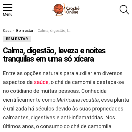
P
Menu
Você está aqui:
Casa
Bem estar
Calma, digestão, leveza e noites tranquilas em uma só xícara
BEM ESTAR
Calma, digestão, leveza e noites
tranquilas em uma só xícara
Entre as opções naturais para auxiliar em diversos
aspectos da
saúde
, o chá de camomila destaca-se
no cotidiano de muitas pessoas. Conhecida
cientificamente como
Matricaria recutita
, essa planta
é utilizada há séculos devido às suas propriedades
calmantes, digestivas e anti-inflamatórias. Nos
últimos anos, o consumo do chá de camomila