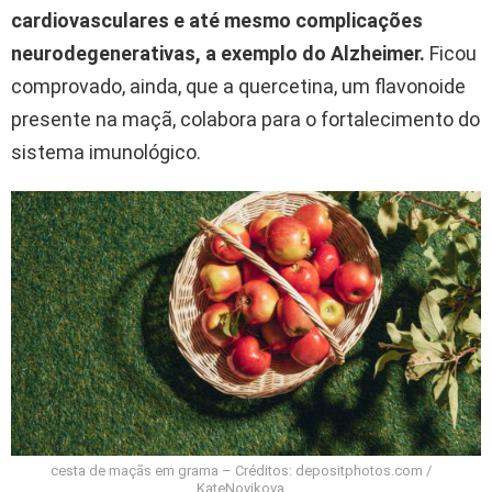
cardiovasculares e até mesmo complicações
neurodegenerativas, a exemplo do
Alzheimer
.
Ficou
comprovado, ainda, que a quercetina, um flavonoide
presente na maçã, colabora para o fortalecimento do
sistema imunológico.
cesta de maçãs em grama – Créditos: depositphotos.com /
KateNovikova