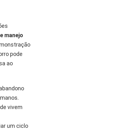
ões
de manejo
demonstração
orro pode
sa ao
u abandono
humanos.
nde vivem
ar um ciclo