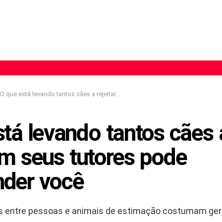
O que está levando tantos cães a rejeitarem seus tutores pode surpreender você
tá levando tantos cães 
em seus tutores pode
nder você
s entre pessoas e animais de estimação costumam ge