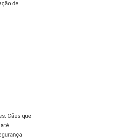
mação de
es. Cães que
 até
segurança