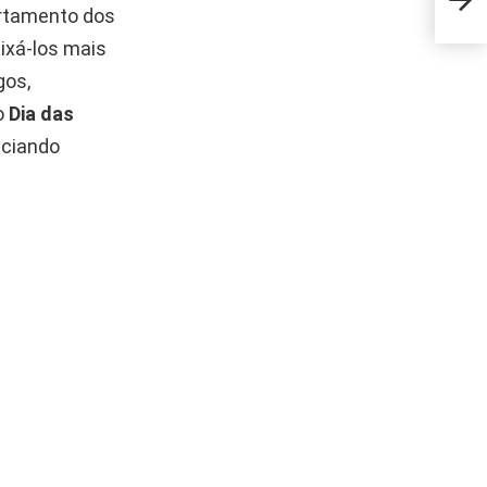
entr
rtamento dos
ixá-los mais
gos,
o
Dia das
nciando