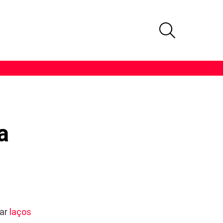
PROCURAR
a
rar
laços