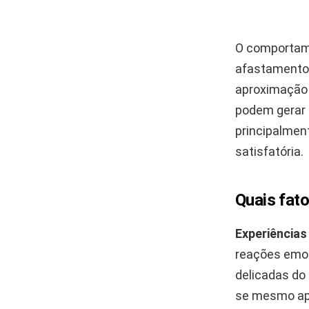
O comportame
afastamento, 
aproximação 
podem gerar 
principalmen
satisfatória.
Quais fato
Experiência
reações emoc
delicadas do
se mesmo apó