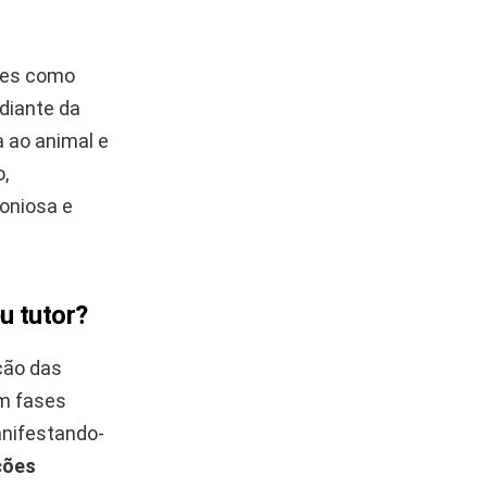
des como
 diante da
 ao animal e
,
oniosa e
u tutor?
ção das
m fases
nifestando-
ções