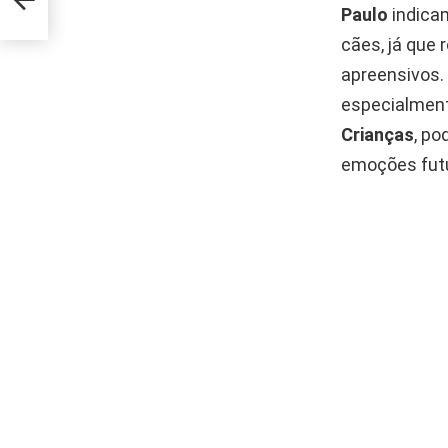
Paulo
indica
cães, já que
apreensivos. 
especialmen
Crianças
, po
emoções fut