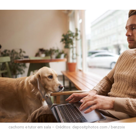
cachorro e tutor em sala – Créditos: depositphotos.com / benzoix