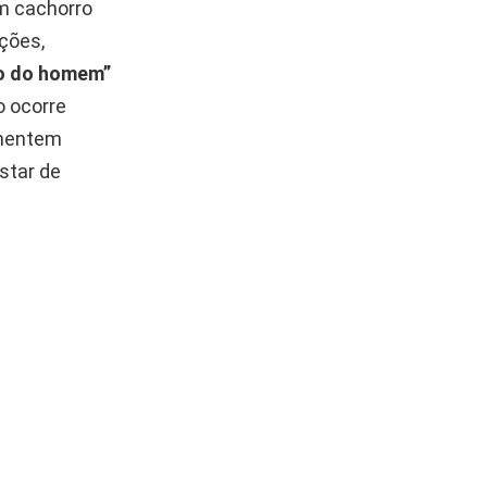
um cachorro
ções,
o do homem”
o ocorre
imentem
star de