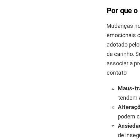
Por que o
Mudanças no
emocionais o
adotado pelo
de carinho. S
associar a p
contato
Maus-tr
tendem a
Alteraçõ
podem c
Ansieda
de inseg