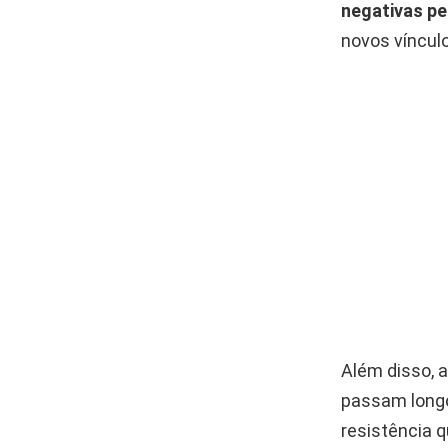
negativas p
novos víncul
Além disso,
passam longo
resistência q