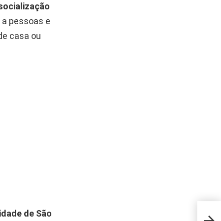
 socialização
e a pessoas e
de casa ou
idade de São
O ac