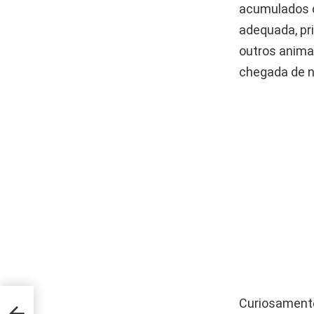
acumulados d
adequada, pr
outros anima
chegada de n
Curiosamente
por