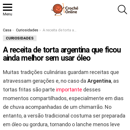
P
Menu
Você está aqui:
Casa
Curiosidades
A receita de torta argentina que ficou ainda melhor sem usar óleo
CURIOSIDADES
A receita de torta argentina que ficou
ainda melhor sem usar óleo
Muitas tradições culinárias guardam receitas que
atravessam gerações e, no caso da
Argentina
, as
tortas fritas são parte
importante
desses
momentos compartilhados, especialmente em dias
de chuva acompanhadas de um chimarrão. No
entanto, a versão tradicional costuma ser preparada
em óleo ou gordura, tornando o lanche menos leve