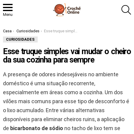
P
Menu
Você está aqui:
Casa
Curiosidades
Esse truque simples vai mudar o cheiro da sua cozinha para sempre
CURIOSIDADES
Esse truque simples vai mudar o cheiro
da sua cozinha para sempre
A presença de odores indesejáveis no ambiente
doméstico é uma situação recorrente,
especialmente em áreas como a cozinha. Um dos
vilões mais comuns para esse tipo de desconforto é
o lixo acumulado. Entre várias alternativas
disponíveis para eliminar cheiros ruins, a aplicação
de
bicarbonato de sódio
no tacho de lixo tem se