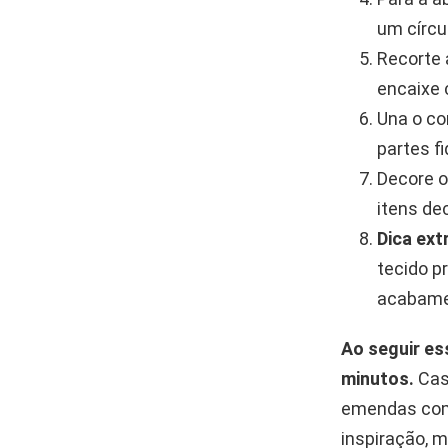
um círcu
Recorte 
encaixe 
Una o co
partes f
Decore o
itens de
Dica ext
tecido p
acabamen
Ao seguir es
minutos.
Caso
emendas com 
inspiração, 