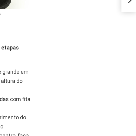
Essa
s
 etapas
lo grande em
 altura do
rdas com fita
rimento do
o.
centro, faça