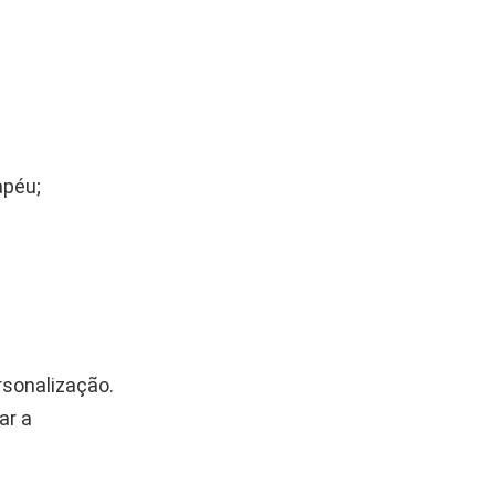
apéu;
rsonalização.
ar a