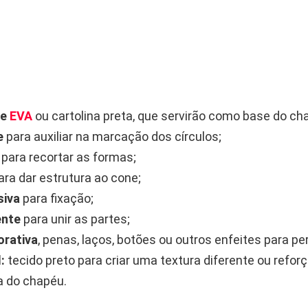
de
EVA
ou cartolina preta, que servirão como base do ch
e
para auxiliar na marcação dos círculos;
para recortar as formas;
ra dar estrutura ao cone;
siva
para fixação;
ente
para unir as partes;
orativa
, penas, laços, botões ou outros enfeites para pe
:
tecido preto para criar uma textura diferente ou reforç
a do chapéu.