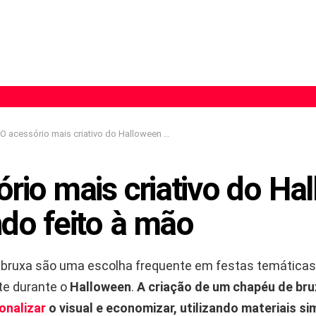
O acessório mais criativo do Halloween está sendo feito à mão
rio mais criativo do Ha
ndo feito à mão
 bruxa são uma escolha frequente em festas temáticas
te durante o
Halloween
.
A criação de um chapéu de bru
onalizar
o visual e economizar, utilizando materiais si