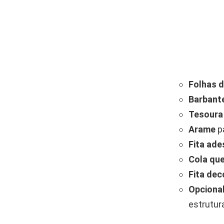
Folhas 
Barbant
Tesoura
Arame
pa
Fita ade
Cola qu
Fita dec
Opcional
estrutur