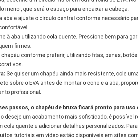
lo menor, que será o espaço para encaixar a cabeça.
a aba e ajuste o círculo central conforme necessário par
confortável.
ne à aba utilizando cola quente. Pressione bem para gar
iquem firmes.
 chapéu conforme preferir, utilizando fitas, penas, botõ
corativos.
ra:
Se quiser um chapéu ainda mais resistente, cole u
reto sobre o EVA antes de montar o cone e a aba, propo
to profissional.
ses passos, o chapéu de bruxa ficará pronto para us
 deseje um acabamento mais sofisticado, é possível r
cola quente e adicionar detalhes personalizados. Par
muitos tutoriais em vídeo estão disponíveis em sites c