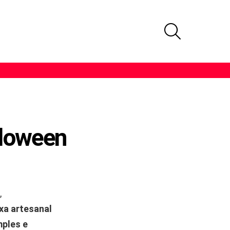
PROCURAR
lloween
,
xa artesanal
mples e