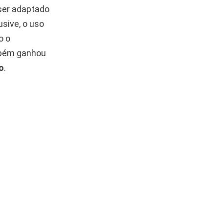
ser adaptado
sive, o uso
o o
bém ganhou
o
.