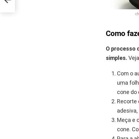
ch
Como faze
O processo 
simples.
Veja
Com o au
uma folh
cone do 
Recorte 
adesiva,
Meça e 
cone. Co
Para a a