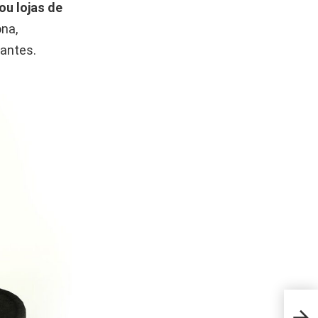
ou lojas de
ona,
gantes.
Seu 