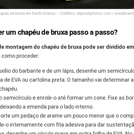
apéu de bruxa em fundo branco – Créditos: depositphotos.com / wesabram
r um chapéu de bruxa passo a passo?
de montagem do chapéu de bruxa pode ser dividido em
 como proceder:
xílio do barbante e de um lápis, desenhe um semicírcu
a de EVA ou cartolina preta. O tamanho vai determinar a
chapéu.
o semicírculo e enrole-o até formar um cone. Fixe as bo
 deixando a emenda para o lado interno.
corte um pedaço de arame um pouco menor que o comp
le-o internamente com fita adesiva para dar sustentaçã
ba, desenhe um círculo maior em outra folha de EVA. No 