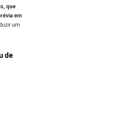
s, que
prévia em
duzir um
u de