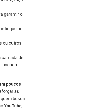
a garantir o
antir que as
es ou outros
ma camada de
rcionando
o em poucos
eforçar as
a quem busca
omo
YouTube
,