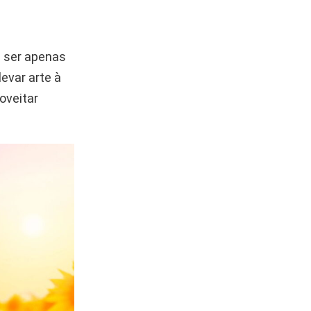
 ser apenas
evar arte à
oveitar