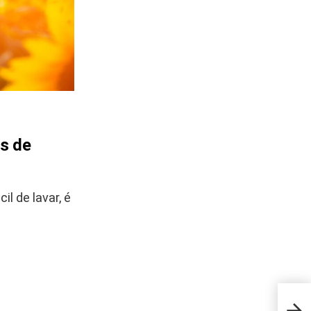
os de
l de lavar, é
O qu