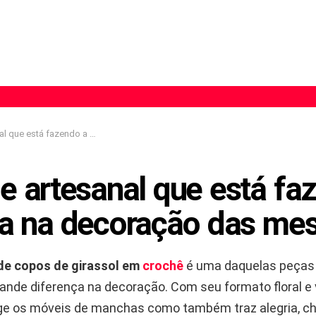
zendo a diferença na decoração das mesas
e artesanal que está fa
ça na decoração das me
de copos de girassol em
crochê
é uma daquelas peças
nde diferença na decoração. Com seu formato floral e v
ge os móveis de manchas como também traz alegria, c