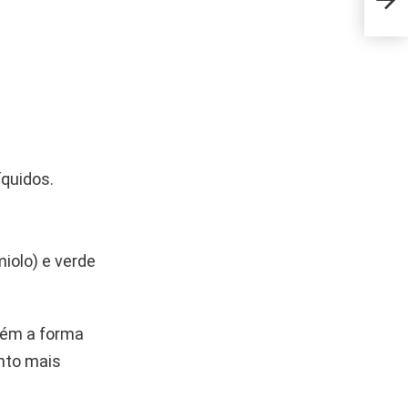
vale
íquidos.
iolo) e verde
tém a forma
nto mais