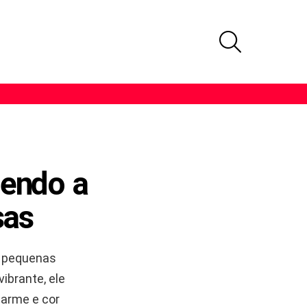
PROCURAR
zendo a
sas
 pequenas
ibrante, ele
harme e cor