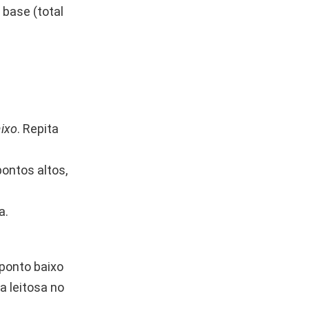
 base (total
aixo
. Repita
pontos altos,
a.
 ponto baixo
a leitosa no