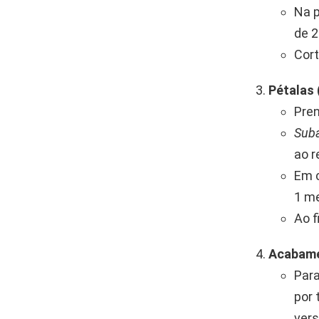
Na p
de 2
Cort
Pétalas 
Pren
Suba
ao r
Em c
1 me
Ao f
Acabame
Para
por 
vers