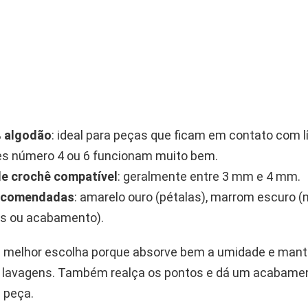
% algodão
: ideal para peças que ficam em contato com l
s número 4 ou 6 funcionam muito bem.
de crochê compatível
: geralmente entre 3 mm e 4 mm.
ecomendadas
: amarelo ouro (pétalas), marrom escuro (m
as ou acabamento).
a melhor escolha porque absorve bem a umidade e man
lavagens. Também realça os pontos e dá um acabame
à peça.