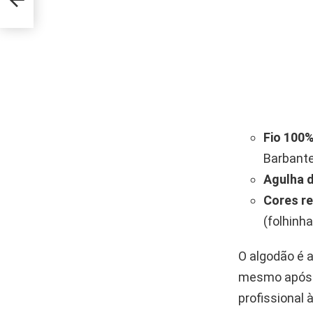
Fio 100
Barbante
Agulha 
Cores r
(folhinh
O algodão é 
mesmo após 
profissional 