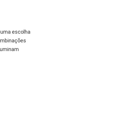
 é uma escolha
combinações
iluminam