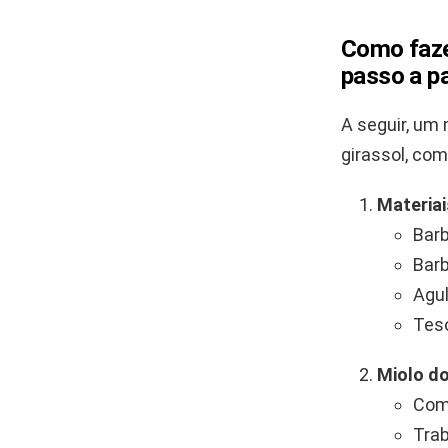
Como faze
passo a p
A seguir, um
girassol, co
Materiai
Barb
Barb
Agu
Teso
Miolo do
Com 
Trab