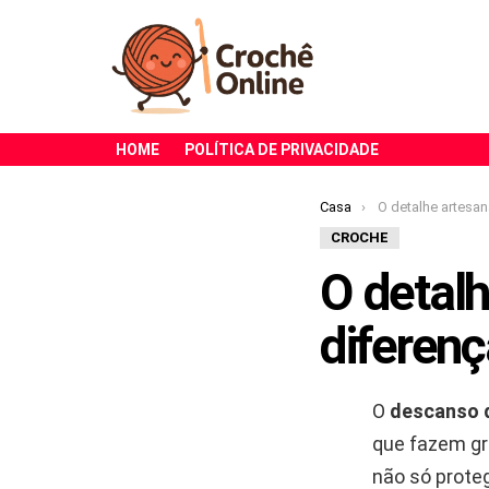
HOME
POLÍTICA DE PRIVACIDADE
Você está aqui:
Casa
O detalhe artesanal que está fa
CROCHE
O detalh
diferen
O
descanso 
que fazem gra
não só prote