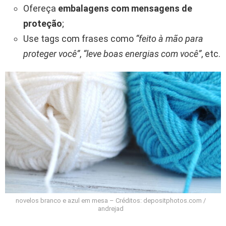
Ofereça
embalagens com mensagens de
proteção
;
Use tags com frases como
“feito à mão para
proteger você”
,
“leve boas energias com você”
, etc.
novelos branco e azul em mesa – Créditos: depositphotos.com /
andrejad