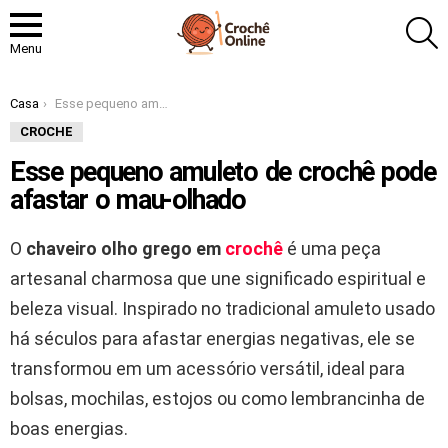
P
Menu
Você está aqui:
Casa
Esse pequeno amuleto de crochê pode afastar o mau-olhado
CROCHE
Esse pequeno amuleto de crochê pode
afastar o mau-olhado
O
chaveiro olho grego em
crochê
é uma peça
artesanal charmosa que une significado espiritual e
beleza visual. Inspirado no tradicional amuleto usado
há séculos para afastar energias negativas, ele se
transformou em um acessório versátil, ideal para
bolsas, mochilas, estojos ou como lembrancinha de
boas energias.