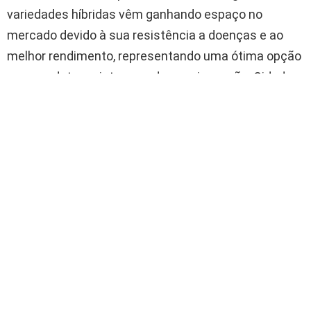
variedades híbridas vêm ganhando espaço no
mercado devido à sua resistência a doenças e ao
melhor rendimento, representando uma ótima opção
para produtores interessados em inovação. Cidades
como
Belo Horizonte
e regiões no
Paraná
se
destacam nesse segmento devido a condições
climáticas favoráveis.