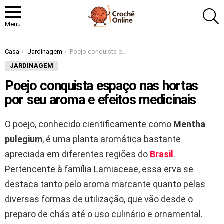
P
Menu
Você está aqui:
Casa
Jardinagem
Poejo conquista espaço nas hortas por seu aroma e efeitos medicinais
JARDINAGEM
Poejo conquista espaço nas hortas
por seu aroma e efeitos medicinais
O poejo, conhecido cientificamente como
Mentha
pulegium
, é uma planta aromática bastante
apreciada em diferentes regiões do
Brasil
.
Pertencente à família Lamiaceae, essa erva se
destaca tanto pelo aroma marcante quanto pelas
diversas formas de utilização, que vão desde o
preparo de chás até o uso culinário e ornamental.