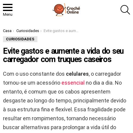
P
Menu
Você está aqui:
Casa
Curiosidades
Evite gastos e aumente a vida do seu carregador com truques caseiros
CURIOSIDADES
Evite gastos e aumente a vida do seu
carregador com truques caseiros
Com o uso constante dos
celulares
, o carregador
tornou-se um acessório
essencial
no dia a dia. No
entanto, é comum que os cabos apresentem
desgaste ao longo do tempo, principalmente devido
à sua estrutura fina e flexível. Essa fragilidade pode
resultar em rompimentos, tornando necessário
buscar alternativas para prolongar a vida útil do