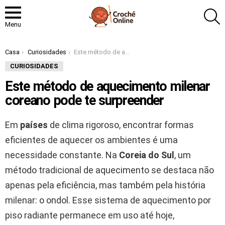
P
Menu
Você está aqui:
Casa
Curiosidades
Este método de aquecimento milenar coreano pode te surpreender
CURIOSIDADES
Este método de aquecimento milenar
coreano pode te surpreender
Em
países
de clima rigoroso, encontrar formas
eficientes de aquecer os ambientes é uma
necessidade constante. Na
Coreia do Sul
, um
método tradicional de aquecimento se destaca não
apenas pela eficiência, mas também pela história
milenar: o ondol. Esse sistema de aquecimento por
piso radiante permanece em uso até hoje,