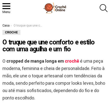
P
Menu
Você está aqui:
Casa
O truque que une conforto e estilo com uma agulha e um fio
CROCHE
O truque que une conforto e estilo
com uma agulha e um fio
O
cropped de manga longa em
crochê
é uma peça
moderna, feminina e cheia de personalidade. Feito à
mão, ele une o toque artesanal com tendências da
moda, sendo perfeito para compor looks leves, boho
ou até mais sofisticados, dependendo do fio e do
ponto escolhido.