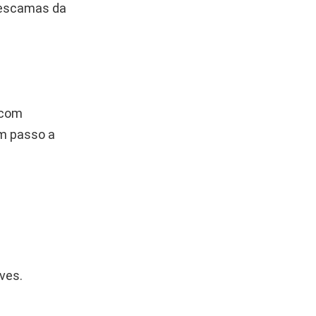
s escamas da
 com
um passo a
ves.