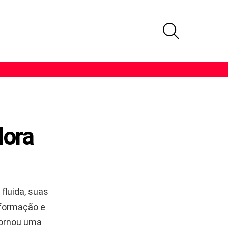
PROCURAR
dora
fluida, suas
sformação e
tornou uma