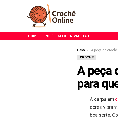
HOME
POLÍTICA DE PRIVACIDADE
Você está aqui:
Casa
A peça de crochê mais e
CROCHE
A peça 
para qu
A
carpa em
c
cores vibran
boa sorte. C