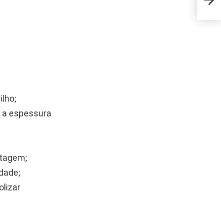
muda
ilho;
e a espessura
ntagem;
idade;
olizar