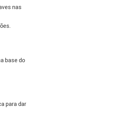
aves nas
ções.
na base do
ca para dar