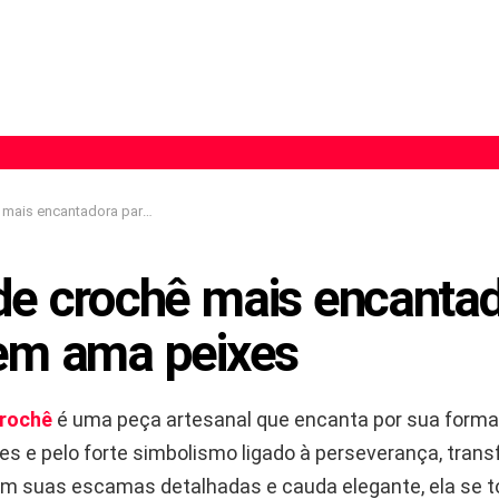
ncantadora para quem ama peixes
de crochê mais encanta
em ama peixes
rochê
é uma peça artesanal que encanta por sua forma 
tes e pelo forte simbolismo ligado à perseverança, tran
om suas escamas detalhadas e cauda elegante, ela se 