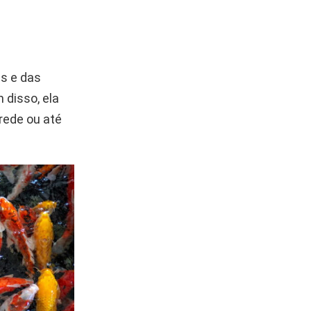
s e das
 disso, ela
rede ou até