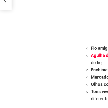
Fio ami
Agulha 
do fio;
Enchimen
Marcador
Olhos c
Tons viv
diferent