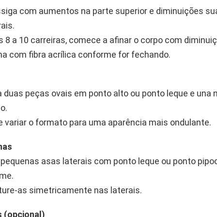
siga com aumentos na parte superior e diminuições su
rais.
 8 a 10 carreiras, comece a afinar o corpo com diminui
a com fibra acrílica conforme for fechando.
 duas peças ovais em ponto alto ou ponto leque e una 
o.
 variar o formato para uma aparência mais ondulante.
nas
 pequenas asas laterais com ponto leque ou ponto pipo
ume.
ure-as simetricamente nas laterais.
 (opcional)