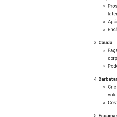
Pros
late
Após
Ench
Cauda
Faça
corp
Pode
Barbata
Crie
vol
Cost
Escamas