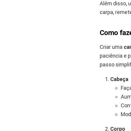
Além disso, 
carpa, remet
Como faze
Criar uma
ca
paciência e p
passo simpli
Cabeça
Faça
Aume
Cont
Mode
Corpo