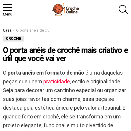
P
Menu
Você está aqui:
Casa
O porta anéis de crochê mais criativo e útil que você vai ver
CROCHE
O porta anéis de crochê mais criativo e
útil que você vai ver
O
porta anéis em formato de mão
é uma daquelas
peças que unem
praticidade
, estilo e originalidade.
Seja para decorar um cantinho especial ou organizar
suas joias favoritas com charme, essa peça se
destaca pela estética única e pelo valor artesanal. E
quando feito em crochê, ele se transforma em um
projeto elegante, funcional e muito divertido de