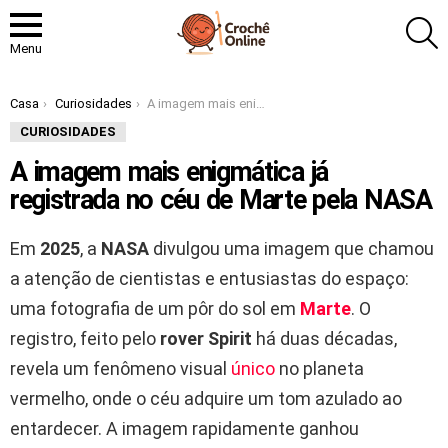
P
Menu
Você está aqui:
Casa
Curiosidades
A imagem mais enigmática já registrada no céu de Marte pela NASA
CURIOSIDADES
A imagem mais enigmática já
registrada no céu de Marte pela NASA
Em
2025
, a
NASA
divulgou uma imagem que chamou
a atenção de cientistas e entusiastas do espaço:
uma fotografia de um pôr do sol em
Marte
. O
registro, feito pelo
rover Spirit
há duas décadas,
revela um fenômeno visual
único
no planeta
vermelho, onde o céu adquire um tom azulado ao
entardecer. A imagem rapidamente ganhou