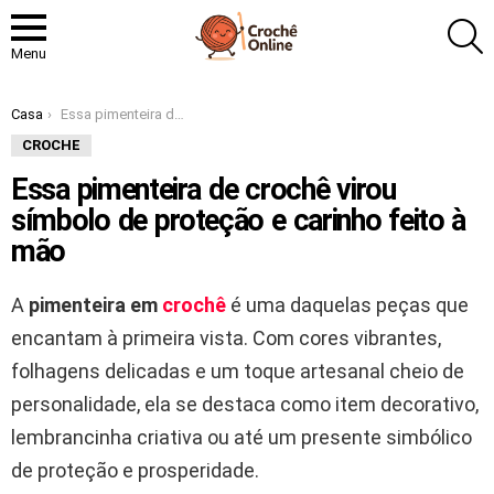
P
Menu
Você está aqui:
Casa
Essa pimenteira de crochê virou símbolo de proteção e carinho feito à mão
CROCHE
Essa pimenteira de crochê virou
símbolo de proteção e carinho feito à
mão
A
pimenteira em
crochê
é uma daquelas peças que
encantam à primeira vista. Com cores vibrantes,
folhagens delicadas e um toque artesanal cheio de
personalidade, ela se destaca como item decorativo,
lembrancinha criativa ou até um presente simbólico
de proteção e prosperidade.