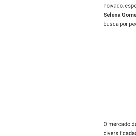
noivado, esp
Selena Gom
busca por pe
O mercado d
diversificad