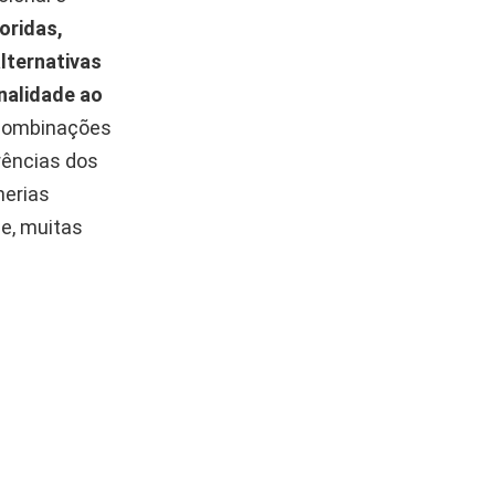
oridas,
lternativas
nalidade ao
combinações
rências dos
lherias
e, muitas