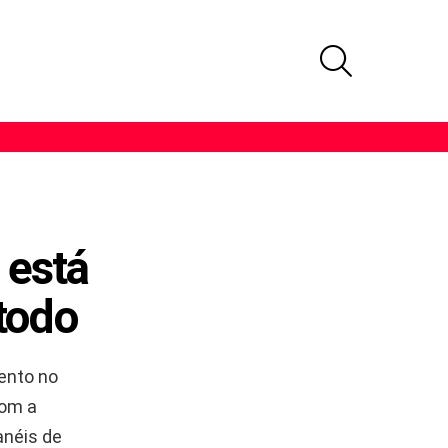
PROCURAR
 está
todo
ento no
Com a
anéis de