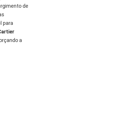
urgimento de
as
l para
Cartier
forçando a