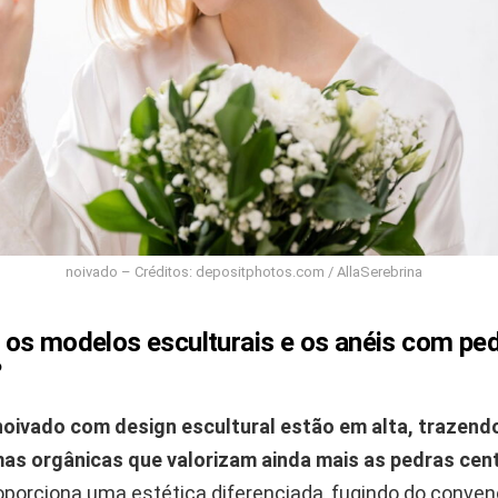
noivado – Créditos: depositphotos.com / AllaSerebrina
os modelos esculturais e os anéis com pe
?
noivado com design escultural estão em alta, trazend
as orgânicas que valorizam ainda mais as pedras cent
oporciona uma estética diferenciada, fugindo do conven