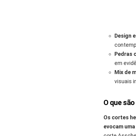
Design e
contemp
Pedras c
em evidê
Mix de m
visuais 
O que são
Os cortes he
evocam uma 
corte Asscher