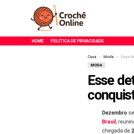
HOME
POLÍTICA DE PRIVACIDADE
Você está aqui:
Casa
Moda
Esse detalhe 
MODA
Esse det
conquis
Dezembro
se
Brasil
, reuni
chegada de