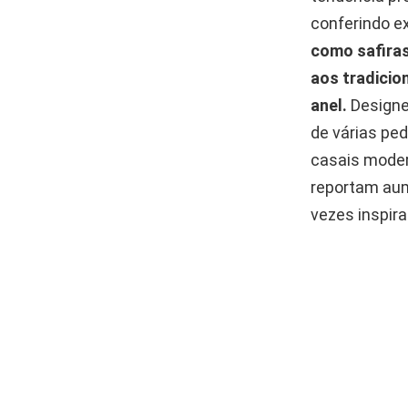
conferindo ex
como safiras
aos tradicio
anel.
Designe
de várias pe
casais mode
reportam aum
vezes inspir