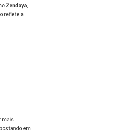
omo
Zendaya
,
 reflete a
z mais
 apostando em