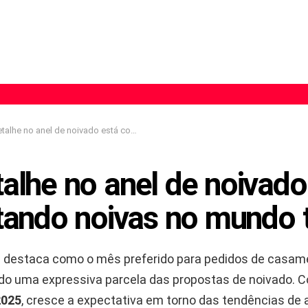
no anel de noivado está conquistando noivas no mundo todo
alhe no anel de noivado
tando noivas no mundo 
 destaca como o mês preferido para pedidos de casam
ndo uma expressiva parcela das propostas de noivado. 
2025
, cresce a expectativa em torno das tendências de 