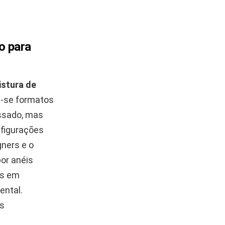
o para
istura de
m-se formatos
assado, mas
nfigurações
gners e o
por anéis
os em
ental.
is