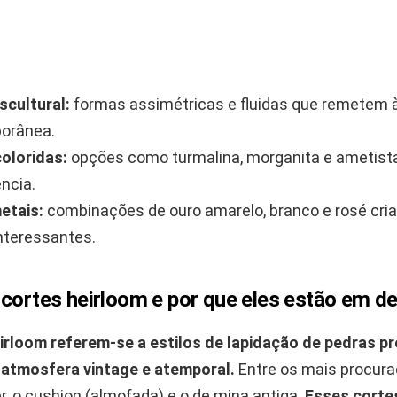
scultural:
formas assimétricas e fluidas que remetem à
orânea.
oloridas:
opções como turmalina, morganita e ametis
ncia.
etais:
combinações de ouro amarelo, branco e rosé cri
interessantes.
 cortes heirloom e por que eles estão em d
irloom referem-se a estilos de lapidação de pedras p
atmosfera vintage e atemporal.
Entre os mais procura
, o cushion (almofada) e o de mina antiga.
Esses corte