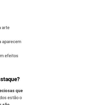
 arte
ta aparecem
am efeitos
estaque?
reciosas que
dos estão o
s são