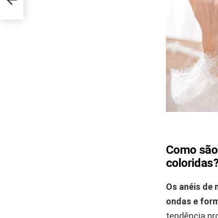
Como são 
coloridas
Os anéis de 
ondas e form
tendência pr