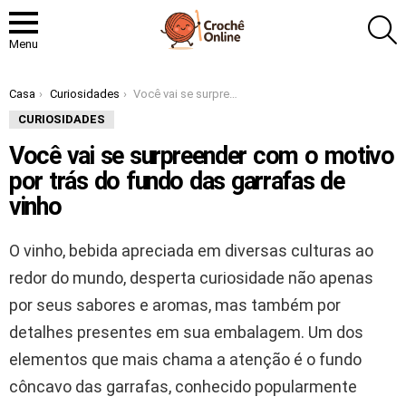
P
Menu
Você está aqui:
Casa
Curiosidades
Você vai se surpreender com o motivo por trás do fundo das garrafas de vinho
CURIOSIDADES
Você vai se surpreender com o motivo
por trás do fundo das garrafas de
vinho
O vinho, bebida apreciada em diversas culturas ao
redor do mundo, desperta curiosidade não apenas
por seus sabores e aromas, mas também por
detalhes presentes em sua embalagem. Um dos
elementos que mais chama a atenção é o fundo
côncavo das garrafas, conhecido popularmente