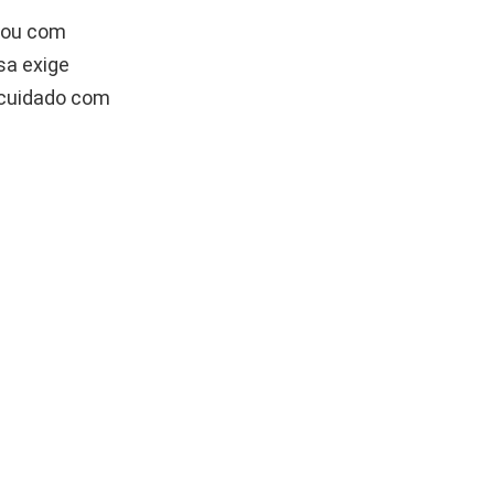
s ou com
sa exige
ocuidado com