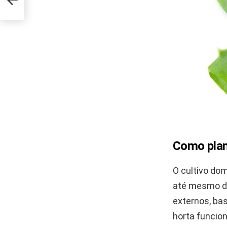
Como plan
O cultivo do
até mesmo di
externos, bas
horta funcio