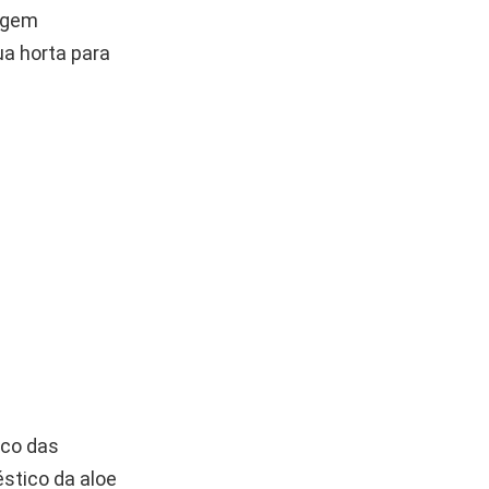
nagem
a horta para
ico das
éstico da aloe