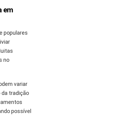
sa em
e populares
iviar
Muitas
s no
odem variar
 da tradição
atamentos
nando possível