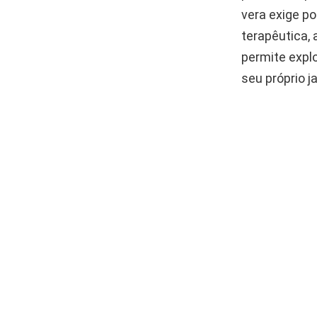
vera exige po
terapêutica,
permite explo
seu próprio j