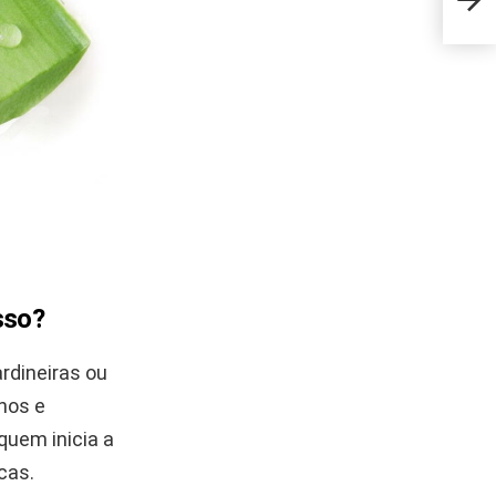
conq
sso?
rdineiras ou
nos e
quem inicia a
cas.