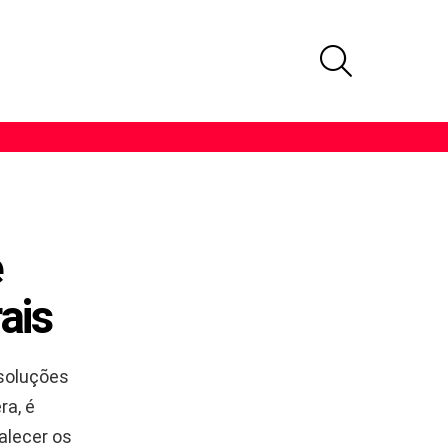
PROCURAR
e
ais
 soluções
ra, é
talecer os