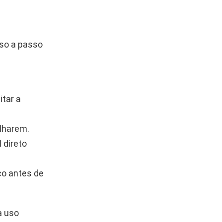
sso a passo
itar a
alharem.
 direto
co antes de
a uso