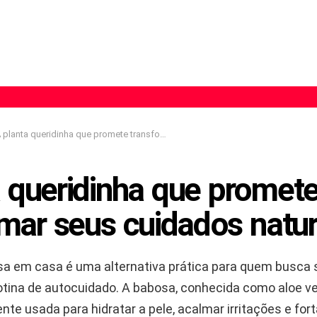
planta queridinha que promete transformar seus cuidados naturais
a queridinha que promet
mar seus cuidados natur
sa em casa é uma alternativa prática para quem busca
otina de autocuidado. A babosa, conhecida como aloe ve
nte usada para hidratar a pele, acalmar irritações e for