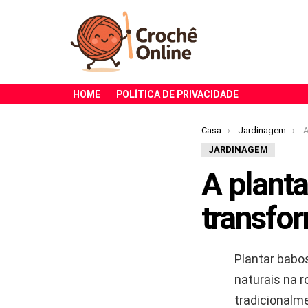
HOME
POLÍTICA DE PRIVACIDADE
Você está aqui:
Casa
Jardinagem
A 
JARDINAGEM
A plant
transfor
Plantar babo
naturais na r
tradicionalme