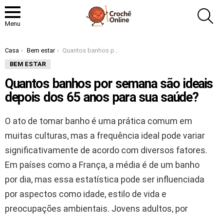
P
Menu
Você está aqui:
Casa
Bem estar
Quantos banhos por semana são ideais depois dos 65 anos para sua saúde?
BEM ESTAR
Quantos banhos por semana são ideais
depois dos 65 anos para sua saúde?
O ato de tomar banho é uma prática comum em
muitas culturas, mas a frequência ideal pode variar
significativamente de acordo com diversos fatores.
Em países como a França, a média é de um banho
por dia, mas essa estatística pode ser influenciada
por aspectos como idade, estilo de vida e
preocupações ambientais. Jovens adultos, por