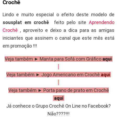
Crochê
Lindo e muito especial o efeito deste modelo de
sousplat em crochê
feito pelo site
Aprendendo
Crochê
, aproveito e deixo a dica para as amigas
iniciantes que assinem o canal que este mês está
em promoção !!!
Veja também ► Manta para Sofá com Gráfico
aqui
Veja também ► Jogo Americano em Crochê
aqui
Veja também ► Porta pano de prato em Crochê
aqui
Já conhece o Grupo Crochê On Line no Facebook?
Não????!!!