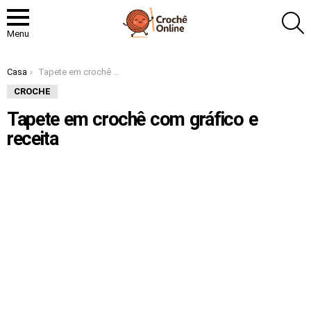
P
Menu
Você está aqui:
Casa
Tapete em crochê com gráfico e receita
CROCHE
Tapete em crochê com gráfico e
receita