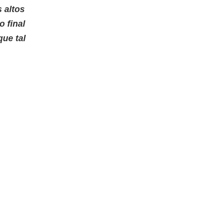
s altos
 final
que tal