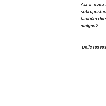
Acho muito b
sobrepostos 
também deixo
amigas?
Beijosssss