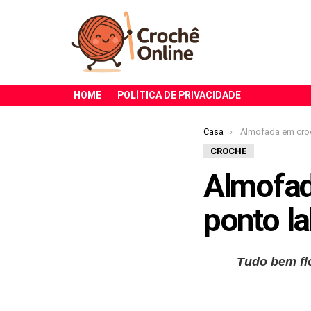
HOME
POLÍTICA DE PRIVACIDADE
Você está aqui:
Casa
Almofada em crochê com
CROCHE
Almofad
ponto lab
Tudo bem f