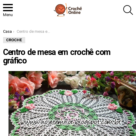
P
Menu
Você está aqui:
Casa
Centro de mesa em crochê com gráfico
CROCHE
Centro de mesa em crochê com
gráfico