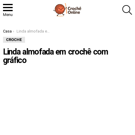
P
Menu
Você está aqui:
Casa
Linda almofada em crochê com gráfico
CROCHE
Linda almofada em crochê com
gráfico