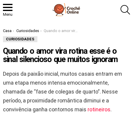
P
Menu
Você está aqui:
Casa
Curiosidades
Quando o amor vira rotina esse é o sinal silencioso que muitos ignoram
CURIOSIDADES
Quando o amor vira rotina esse é o
sinal silencioso que muitos ignoram
Depois da paixão inicial, muitos casais entram em
uma etapa menos intensa emocionalmente,
chamada de “fase de colegas de quarto”. Nesse
período, a proximidade romântica diminui e a
convivência ganha contornos mais
rotineiros
.