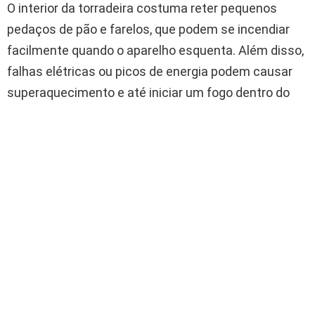
O interior da torradeira costuma reter pequenos
pedaços de pão e farelos, que podem se incendiar
facilmente quando o aparelho esquenta. Além disso,
falhas elétricas ou picos de energia podem causar
superaquecimento e até iniciar um fogo dentro do
equipamento.
Por isso, os especialistas recomendam sempre
desconectar a torradeira da tomada
logo após o
uso, mesmo que o aparelho tenha botão de desligar.
O risco não está apenas durante o funcionamento,
mas também enquanto ela permanece energizada.
Como usar a torradeira de forma segura?
Para evitar acidentes, alguns cuidados simples