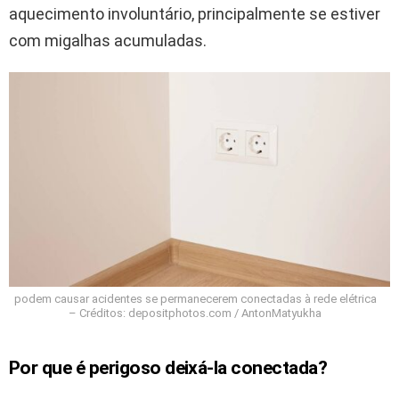
aquecimento involuntário, principalmente se estiver
com migalhas acumuladas.
podem causar acidentes se permanecerem conectadas à rede elétrica
– Créditos: depositphotos.com / AntonMatyukha
Por que é perigoso deixá-la conectada?