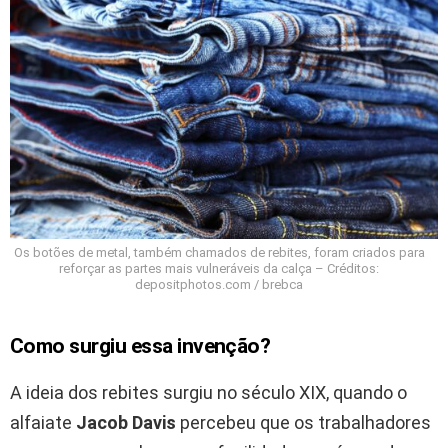
Os botões de metal, também chamados de rebites, foram criados para
reforçar as partes mais vulneráveis da calça – Créditos:
depositphotos.com / brebca
Como surgiu essa invenção?
A ideia dos rebites surgiu no século XIX, quando o
alfaiate
Jacob Davis
percebeu que os trabalhadores