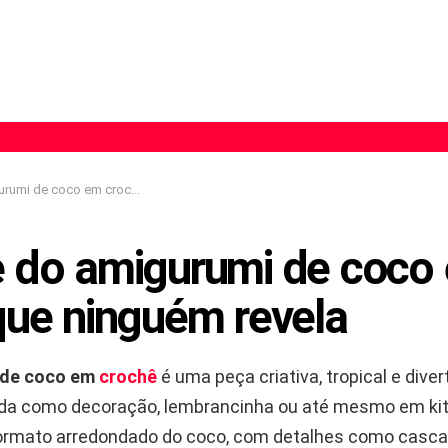
coco em crochê que ninguém revela
e do amigurumi de coco
que ninguém revela
 de coco em
crochê
é uma peça criativa, tropical e diver
da como decoração, lembrancinha ou até mesmo em ki
formato arredondado do coco, com detalhes como casc