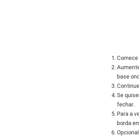
Comece c
Aumente 
base on
Continue
Se quise
fechar.
Para a v
borda em
Opcional