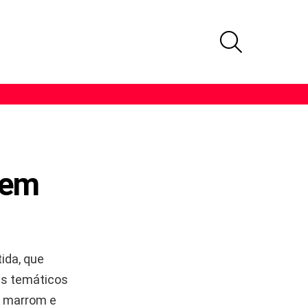
PROCURAR
 em
tida, que
ts temáticos
a marrom e