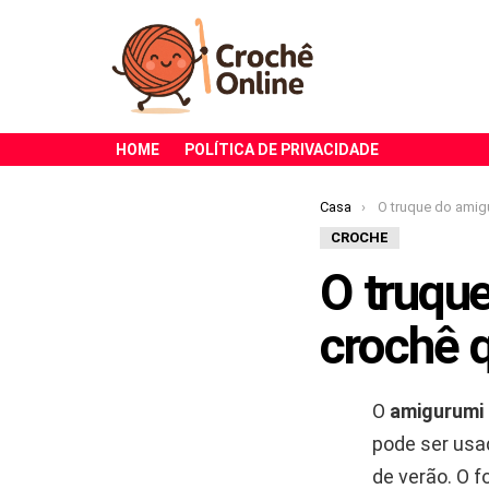
HOME
POLÍTICA DE PRIVACIDADE
Você está aqui:
Casa
O truque do amigurumi de 
CROCHE
O truqu
crochê 
O
amigurumi
pode ser usa
de verão. O 