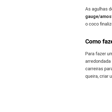
As agulhas d
gauge/amos
o coco finali
Como faze
Para fazer u
arredondada 
carreiras par
queira, criar