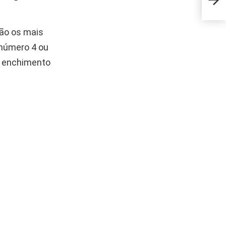
que 
são os mais
(número 4 ou
 o enchimento