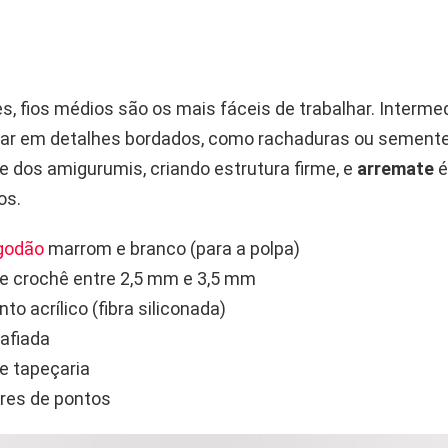
es, fios médios são os mais fáceis de trabalhar. Interme
ar em detalhes bordados, como rachaduras ou sement
e dos amigurumis, criando estrutura firme, e
arremate
é
os.
lgodão
marrom e branco (para a polpa)
e crochê entre 2,5 mm e 3,5 mm
o acrílico (fibra siliconada)
afiada
e tapeçaria
res de pontos