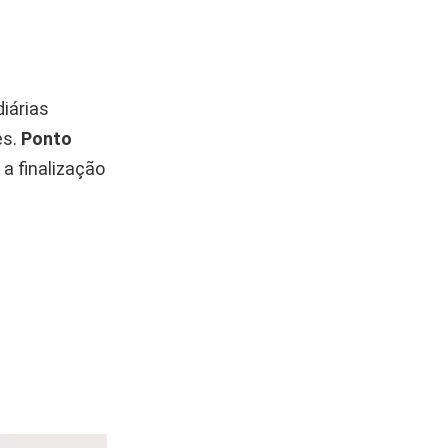
diárias
es.
Ponto
 a finalização