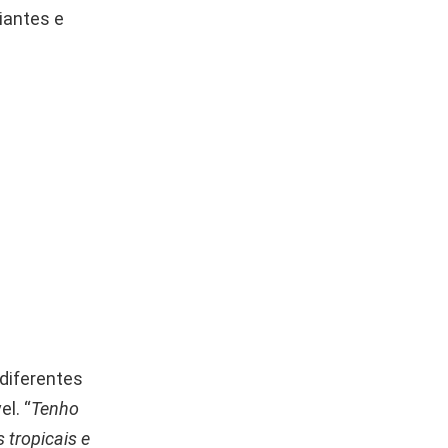
ciantes e
diferentes
l. “
Tenho
 tropicais e