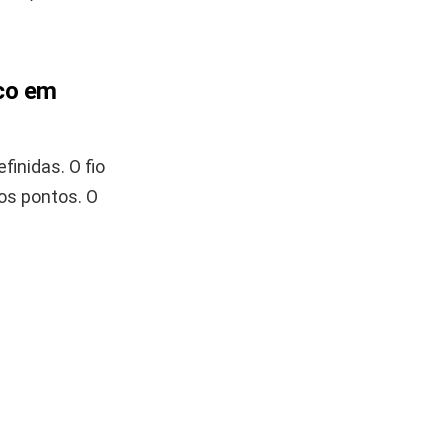
oco em
inidas. O fio
dos pontos. O