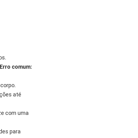
os.
Erro comum:
 corpo.
ições até
ize com uma
des para