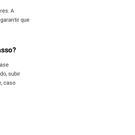
res. A
garantir que
asso?
base
o, subir
e, caso