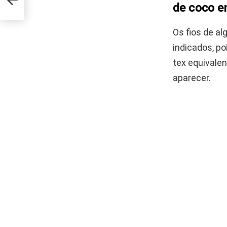
de coco e
Os fios de a
indicados, p
tex equivale
aparecer.