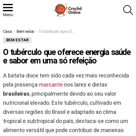
P
Menu
Você está aqui:
Casa
Bem estar
O tubérculo que oferece energia saúde e sabor em uma só refeição
BEM ESTAR
O tubérculo que oferece energia saúde
e sabor em uma só refeição
A batata-doce tem sido cada vez mais reconhecida
pela presença
marcante
nos lares e dietas
brasileiras
, principalmente devido ao seu valor
nutricional elevado. Este tubérculo, cultivado em
diversas regiões do Brasil e adaptado ao clima
tropical e subtropical do país, destaca-se como um
alimento versátil que pode contribuir de maneiras