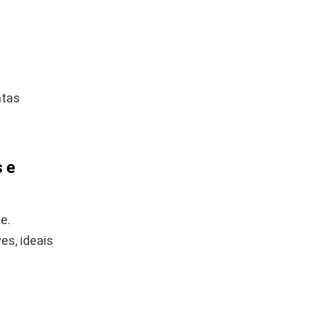
atas
s e
e.
es, ideais