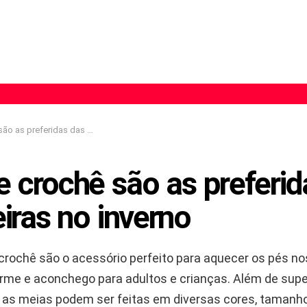
eridas das crocheteiras no inverno
 crochê são as preferid
iras no inverno
rochê são o acessório perfeito para aquecer os pés nos 
rme e aconchego para adultos e crianças. Além de supe
, as meias podem ser feitas em diversas cores, tamanhos