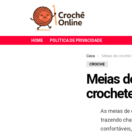
HOME
POLÍTICA DE PRIVACIDADE
Você está aqui:
Casa
Meias de crochê são as pref
CROCHE
Meias de
crochete
As meias de c
trazendo cha
confortáveis