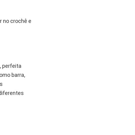
r no crochê e
 perfeita
como barra,
os
diferentes