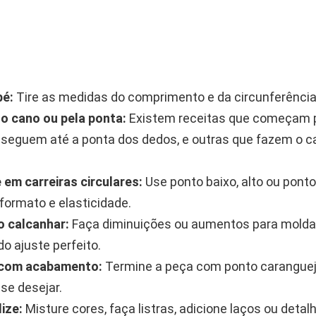
pé:
Tire as medidas do comprimento e da circunferência
elo cano ou pela ponta:
Existem receitas que começam 
e seguem até a ponta dos dedos, e outras que fazem o 
 em carreiras circulares:
Use ponto baixo, alto ou ponto
 formato e elasticidade.
o calcanhar:
Faça diminuições ou aumentos para moldar
do ajuste perfeito.
e com acabamento:
Termine a peça com ponto caranguej
 se desejar.
ize:
Misture cores, faça listras, adicione laços ou deta