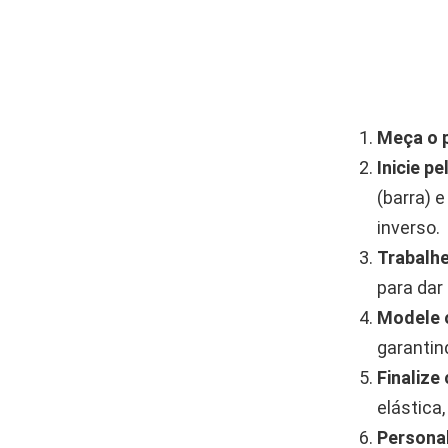
Meça o 
Inicie p
(barra) 
inverso.
Trabalhe
para dar
Modele 
garantin
Finaliz
elástica,
Personal