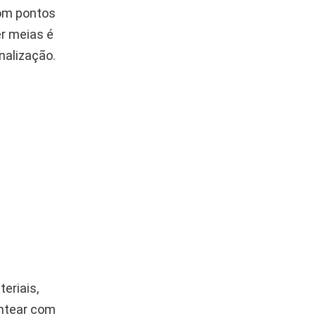
com pontos
er meias é
nalização.
eriais,
entear com