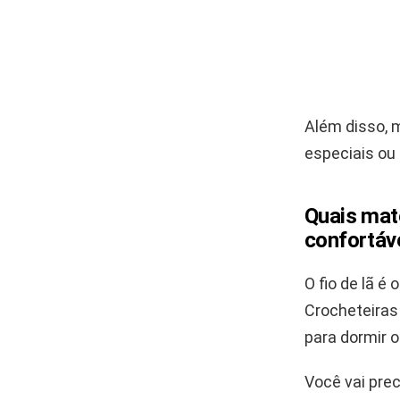
Além disso, 
especiais ou 
Quais mate
confortáv
O fio de lã é
Crocheteiras
para dormir o
Você vai prec