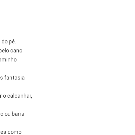
 do pé.
pelo cano
caminho
s fantasia
 o calcanhar,
o ou barra
lhes como