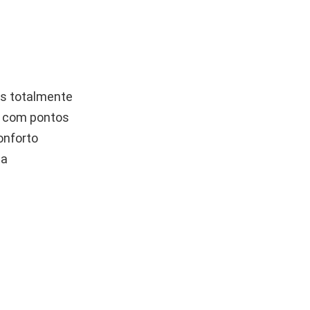
as totalmente
s com pontos
onforto
 a