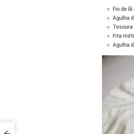
Fio de lã
Agulha d
Tesoura
Fita mét
Agulha d
que